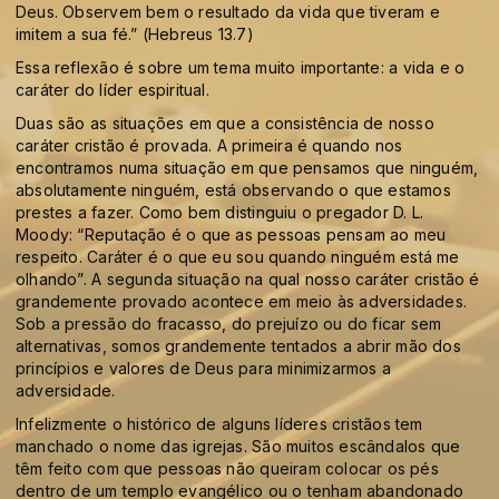
Deus. Observem bem o resultado da vida que tiveram e
imitem a sua fé.” (Hebreus 13.7)
Essa reflexão é sobre um tema muito importante: a vida e o
caráter do líder espiritual.
Duas são as situações em que a consistência de nosso
caráter cristão é provada. A primeira é quando nos
encontramos numa situação em que pensamos que ninguém,
absolutamente ninguém, está observando o que estamos
prestes a fazer. Como bem distinguiu o pregador D. L.
Moody: “Reputação é o que as pessoas pensam ao meu
respeito. Caráter é o que eu sou quando ninguém está me
olhando”. A segunda situação na qual nosso caráter cristão é
grandemente provado acontece em meio às adversidades.
Sob a pressão do fracasso, do prejuízo ou do ficar sem
alternativas, somos grandemente tentados a abrir mão dos
princípios e valores de Deus para minimizarmos a
adversidade.
Infelizmente o histórico de alguns líderes cristãos tem
manchado o nome das igrejas. São muitos escândalos que
têm feito com que pessoas não queiram colocar os pés
dentro de um templo evangélico ou o tenham abandonado