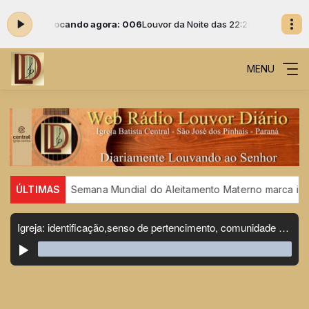
:00 -
Tocando agora: 006
Louvor da Noite das 22:25 às 00:00 -
Tocand
MENU
s
ÚLTIMAS
Semana Mundial do Aleitamento Materno marca início do A