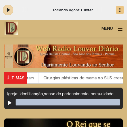
r
Tocando agora: 01inter
MENU
 vacinaram
ÚLTIMAS
Cirurgias plásticas de mama no SUS crescem mai