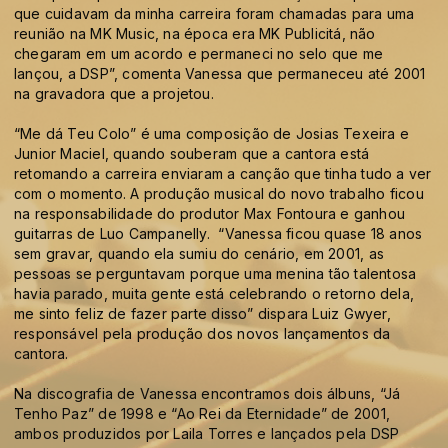
que cuidavam da minha carreira foram chamadas para uma
reunião na MK Music, na época era MK Publicitá, não
chegaram em um acordo e permaneci no selo que me
lançou, a DSP”, comenta Vanessa que permaneceu até 2001
na gravadora que a projetou.
“Me dá Teu Colo” é uma composição de Josias Texeira e
Junior Maciel, quando souberam que a cantora está
retomando a carreira enviaram a canção que tinha tudo a ver
com o momento. A produção musical do novo trabalho ficou
na responsabilidade do produtor Max Fontoura e ganhou
guitarras de Luo Campanelly. “Vanessa ficou quase 18 anos
sem gravar, quando ela sumiu do cenário, em 2001, as
pessoas se perguntavam porque uma menina tão talentosa
havia parado, muita gente está celebrando o retorno dela,
me sinto feliz de fazer parte disso” dispara Luiz Gwyer,
responsável pela produção dos novos lançamentos da
cantora.
Na discografia de Vanessa encontramos dois álbuns, “Já
Tenho Paz” de 1998 e “Ao Rei da Eternidade” de 2001,
ambos produzidos por Laila Torres e lançados pela DSP