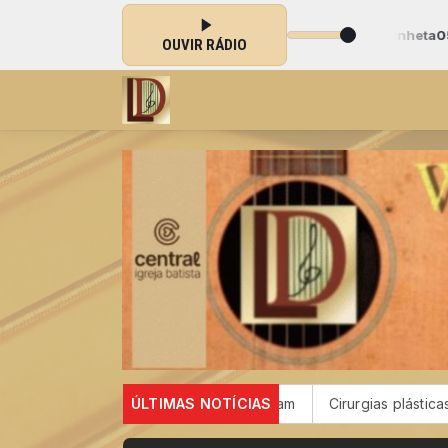
go de Louvor das 07:00 às 12:00 -
Tocando agora: Vinheta05
OUVIR RÁDIO
os de sarampo; 16 não se vacinaram
ÚLTIMAS NOTÍCIAS
Cirurgias plásticas de