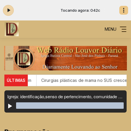
042c
Tocando agora: 042c
MENU
 vacinaram
ÚLTIMAS
Cirurgias plásticas de mama no SUS crescem mai