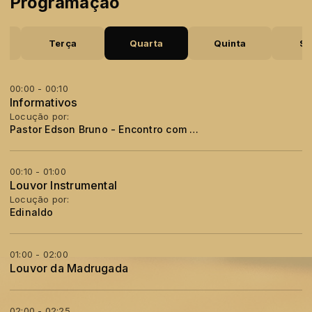
Programação
a
Terça
Quarta
Quinta
Se
00:00 - 00:10
Informativos
Locução por:
Pastor Edson Bruno - Encontro com a Palavra
00:10 - 01:00
Louvor Instrumental
Locução por:
Edinaldo
01:00 - 02:00
Louvor da Madrugada
02:00 - 02:25