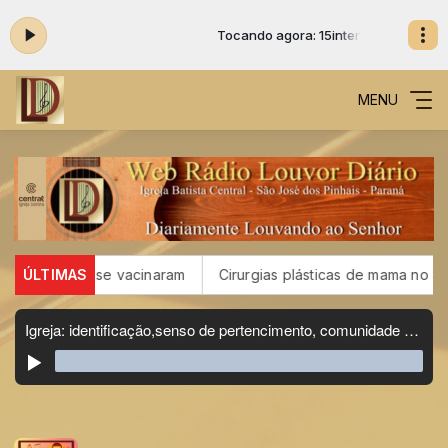
: 15inter
Tocando agora: 15inter
MENU
mpo; 16 não se vacinaram
ÚLTIMAS
Cirurgias plásticas de mama no S