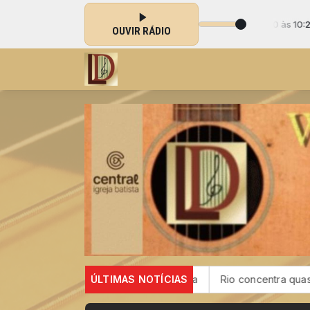
chel Piragini - Dia-a-Dia com Deus das 10:00 às 10:25 -
Tocando agora:
OUVIR RÁDIO
s no SUS por fibrose cística
ÚLTIMAS NOTÍCIAS
Rio concentra quase um terço d