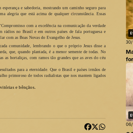
m esperança e sabedoria, mostrando um caminho seguro para 
ma alegria que está acima de qualquer circunstância. Essas 
 “Compromisso com a excelência na comunicação da verdade 
m rádios no Brasil e em outros países de fala portuguesa e 
E
 lar com as Boas Novas do Evangelho de Jesus.
30/
cada comunidade, lembrando o que o próprio Jesus disse a 
Ma
da, que, quando plantada, é a menor semente de todas. No 
das as hortaliças, com ramos tão grandes que as aves do céu 
fo
sultados para a eternidade. Que o Brasil e países irmãos de 
lho primoroso de todos radialistas que nos mantem ligados 
itórias e bênçãos. 
E
06/