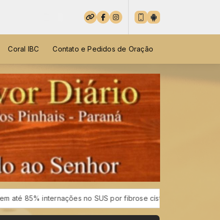
Coral IBC
Contato e Pedidos de Oração
ações no SUS por fibrose cística
Rio concentra quase um te