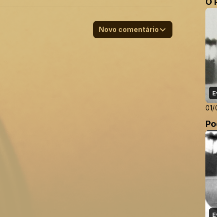
O 
Novo comentário
E
01/
Po
E