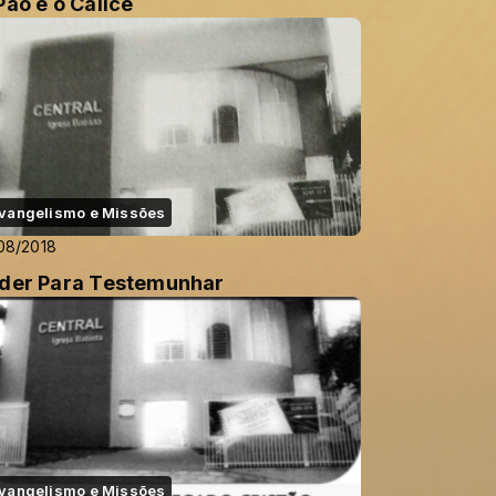
Pão e o Cálice
vangelismo e Missões
08/2018
der Para Testemunhar
vangelismo e Missões