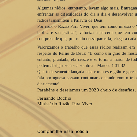
Algumas rádios, entretanto, levam algo mais. Entrega
enfrentar as dificuldades do dia a dia e desenvolver u
rádios transmitem a Palavra de Deus.
Por isso, o Razão Para Viver, que tem como missão o
bíblica e sua prática”, valoriza a parceria que tem co
compreende que, por meio dessa parceria, chega a cada
Valorizamos o trabalho que essas rádios realizam em 
respeito do Reino de Deus: “É como um grão de mostar
entanto, plantada, ela cresce e se torna a maior de to
podem abrigar-se à sua sombra". Marcos 4:31-32
Que toda semente lançada seja como este grão e gere re
fala portuguesa possam continuar contando com o traba
diariamente!
Parabéns e desejamos um 2020 cheio de desafios, v
Fernando Bochio 
Ministério Razão Para Viver
Compartilhe essa notícia