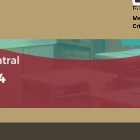
17/
Me
Cr