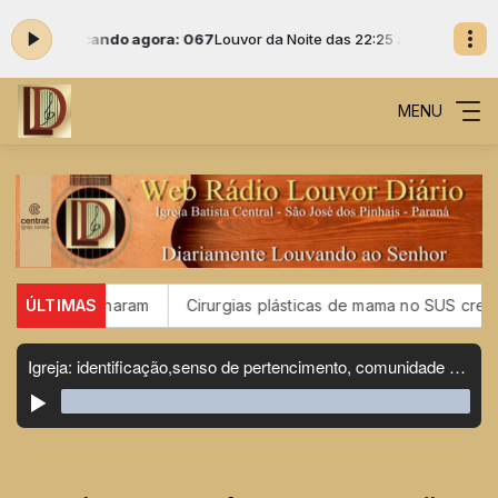
0 -
Tocando agora: 067
Louvor da Noite das 22:25 às 00:00 -
Tocando 
MENU
e vacinaram
ÚLTIMAS
Cirurgias plásticas de mama no SUS crescem ma