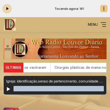
: 161
Tocando agora: 161
MENU
po; 16 não se vacinaram
ÚLTIMAS
Cirurgias plásticas de mama no SUS